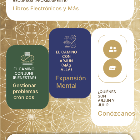
RECURSOS (PRÓXIMAMENTE)
Libros Electrónicos y Más
EL CAMINO
CON
ARJUN
(MÁS
EL CAMINO
ALLÁ)
CON JUHI
Expansión
(BIENESTAR)
Mental
Gestionar
problemas
¿QUIÉNES
SON
crónicos
ARJUN Y
JUHI?
Conózcanos