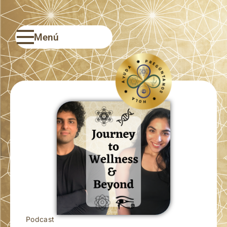
Menú
PREGÚNTANOS ❃ HOLA ❃ AYUDA ❃
Podcast