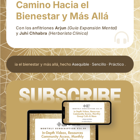
Camino Hacia el
Bienestar y Más Allá
Con los anfitriones
Arjun
(Guía Expansión Mental)
y
Juhi Chhabra
(Herborista Clínica)
hacia el bienestar y más allá, hecho
Asequible
·
Sencillo
·
Práctico
. Camino hac